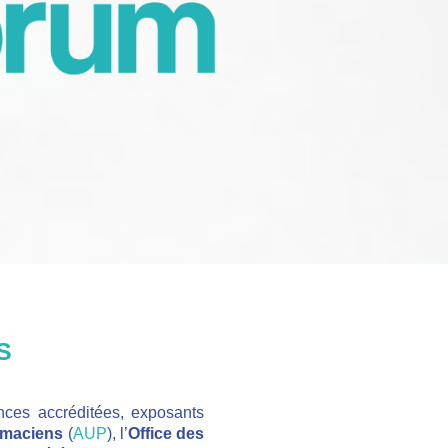
ES
nces accréditées, exposants
rmaciens
(
AUP
), l’
Office des