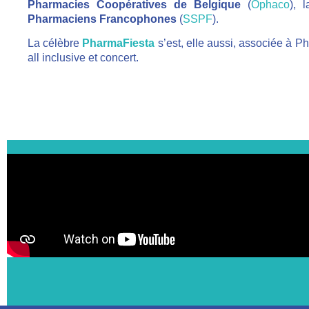
Pharmacies Coopératives de Belgique
(
Ophaco
), 
Pharmaciens Francophones
(
SSPF
).
La célèbre
PharmaFiesta
s’est, elle aussi, associée à P
all inclusive et concert.