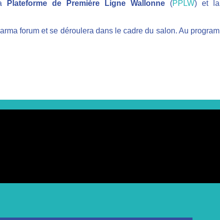
la
Plateforme de Première Ligne Wallonne
(
PPLW
) et 
harma forum et se déroulera dans le cadre du salon. Au programme