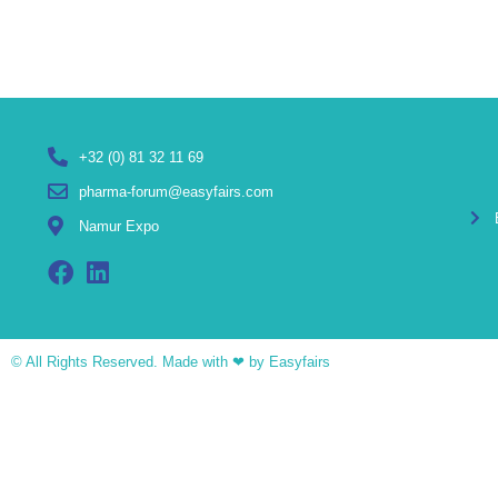
+32 (0) 81 32 11 69
pharma-forum@easyfairs.com
Namur Expo
© All Rights Reserved. Made with ❤ by Easyfairs