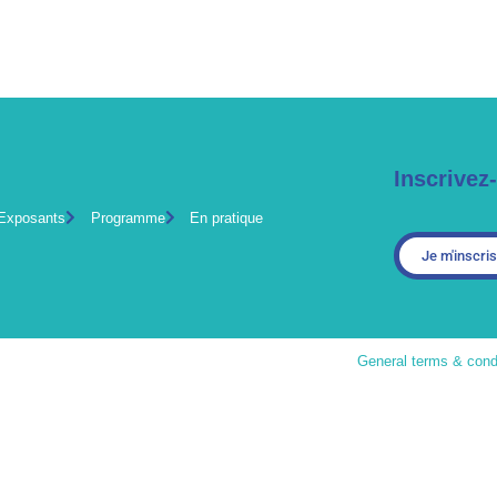
Inscrivez
Exposants
Programme
En pratique
Je m'inscris
General terms & cond