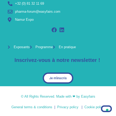
+32 (0) 81 32 11 69
pharma-forum@easyfairs.com
Namur Expo
Exposants
Programme
En pratique
Inscrivez-vous à notre newsletter !
Je m'inscris
© All Rights Reserved. Made with ❤ by Easyfairs
General terms & conditions
|
Privacy policy
|
Cookie policy