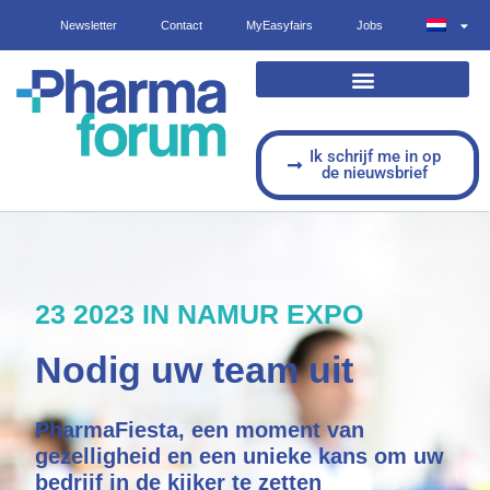
Newsletter
Contact
MyEasyfairs
Jobs
EXPOSANT WORDEN
EXPOSANTEN EN PRODUCTEN
PRAKTISCHE INFO
Ik schrijf me in op
de nieuwsbrief
23 2023 IN NAMUR EXPO
Nodig uw team uit
PharmaFiesta, een moment van
gezelligheid en een unieke kans om uw
bedrijf in de kijker te zetten