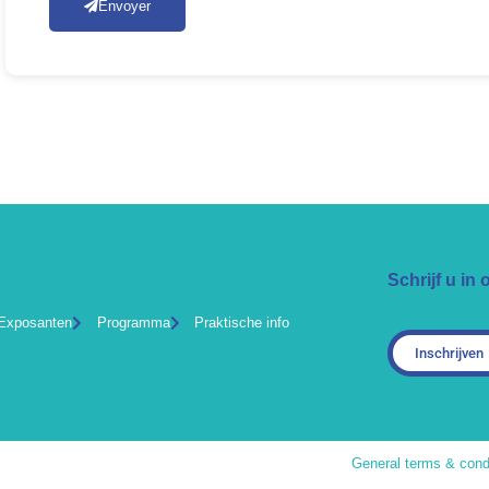
Envoyer
Schrijf u in
Exposanten
Programma
Praktische info
Inschrijven
General terms & cond