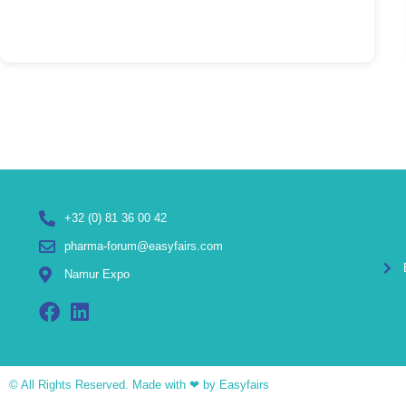
+32 (0) 81 36 00 42
pharma-forum@easyfairs.com
Namur Expo
© All Rights Reserved. Made with ❤ by Easyfairs